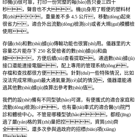
印機(jī)很可靠，打印一份完整的報(bào)告只要三四十
秒，聲音也不大。機(jī)身用了輕便的塑料材
質(zhì)，重量差不多 4.5 公斤，移動(dòng)起來
很省力，適合外出流動(dòng)檢測(cè)或者大規(guī)模體檢
使用。
存儲(chǔ)和數(shù)據(jù)傳輸功能也很實(shí)用。儀器里的大
容量芯片能存下 250 名受檢者的數(shù)據(jù)和曲
線，方便后續(xù)查看提取。通過數(shù)據(jù)
接口還能連接電腦，配上專用的管理系統(tǒng)，
存檔和查找都很方便。針對(duì)一些特殊情況，比如
沒法完成常規(guī)最大通氣量測(cè)試的情況，儀器還能通
過其他數(shù)據(jù)換算出參考數(shù)值。
我們的設(shè)備有不同型號(hào)可選，有便攜式的適合家庭和
流動(dòng)檢測(cè)，也有臺(tái)車式的適合醫(yī)院門
診和體檢中心。不管是哪種型號(hào)，都經(jīng)
過了嚴(yán)格的質(zhì)量把控，資質(zhì)齊
全，還多次參與過政府的招標(biāo)項(xiàng)
目。