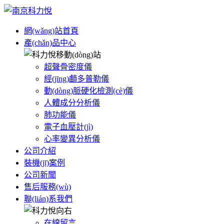
網(wǎng)站首頁
產(chǎn)品中心
超聲骨密度儀
經(jīng)顱多普勒儀
動(dòng)脈硬化檢測(cè)儀
人體成分分析儀
肺功能儀
電子血壓計(jì)
心率變異分析儀
公司介紹
裝機(jī)案例
公司新聞
售后服務(wù)
聯(lián)系我們
在線留言