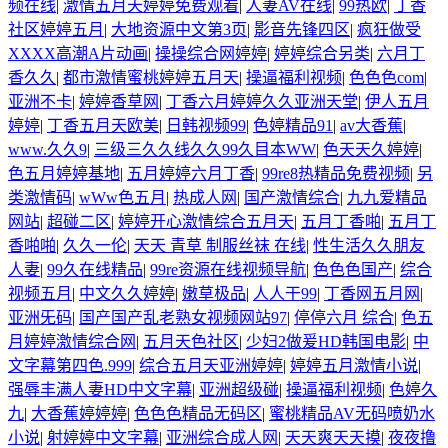
频在线
|
激情五月天婷婷免费观看
|
人妻AV在线
|
99热欧
|
丁香
社区婷婷五月
|
大地资源中文第3页
|
影音先锋四区
|
疯狂做受
XXXX高潮A片动画
|
操操综合网婷婷
|
婷婷综合另类
|
六月丁
香久久
|
都市激情蜜桃婷婷五月天
|
操逼福利视频
|
色色色com
|
亚洲不卡
|
婷婷香草网
|
丁香六月婷婷久久亚洲天堂
|
伊人五月
婷婷
|
丁香五月天欧美
|
日韩视频99
|
色婷精品91
|
av大香蕉
|
www.久久9
|
三级三久久线久久99久目本WW
|
色天天久婷婷
|
色五月婷婷基地
|
五月婷婷六月丁香
|
99re8热精品免费视频
|
另
类激情码
|
wWw色五月
|
热成人网
|
国产激情综合
|
九九爱精品
网站
|
超碰二区
|
婷婷开心激情综合五月天
|
五月丁香啪
|
五月丁
香啪啪
|
久久一伦
|
天天 青草 制服丝袜 在线
|
性生活久久朋友
人妻
|
99久在线精品
|
99re资源在线视频导航
|
色色色国产
|
综合
视频五月
|
中文久久婷婷
|
嫩草极品
|
人人干99
|
丁香网五月网
|
亚洲旡码
|
国产国产乱老熟女视频网站97
|
停停六月 综合
|
色五
月婷婷激情综合网
|
五月天色社区
|
少妇2做爰HD韩国电影
|
中
文字幕第四色.999
|
综合五月天亚洲婷婷
|
婷婷五月激情小说
|
强辱丰满人妻HD中文字幕
|
亚洲超级碰
|
操逼福利视频
|
色婷久
九
|
大香蕉婷婷婷
|
色色色精品无码区
|
蜜桃精品AV无码喷奶水
小说
|
射婷婷中文字幕
|
亚洲综合成人网
|
天天爽天天摸
|
夜夜撸