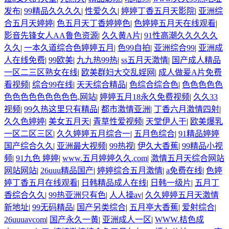
发布
|
99精品久久久久
|
性爱久久
|
婷婷丁香五月天影院
|
亚洲综
合五月天婷婷
|
色五月天丁香婷婷色
|
色婷婷五月天在线观看
|
影音先锋女人AA鲁色资源
|
久久黄A片
|
91性高潮久久久久久
久久
|
一本久道综合色婷婷五月
|
色99自拍
|
亚洲综合99
|
亚洲成
人在线免费
|
99欧美
|
九九热99热
|
ss五月天激情
|
国产成人精品
一区二三区熟女在线
|
欧美群妇大交乱婬网
|
成人做爰A片免费
看视频
|
综合99在线
|
天天综合精品
|
色综合综合色
|
色色色色色
色色色色色色色色色,网站
|
婷婷五月18永久免费视频
|
久久33
视频
|
99久热这里只有精品
|
都市激情亚洲
|
丁香六月激情四射
|
久久色婷婷
|
美女五月天
|
青草性爱视频
|
天堂伊人干
|
欧美爆乳
一区二区三区
|
久久婷婷五月综合一
|
五月色综合
|
91精品婷婷
国产综合久久
|
亚洲最大视频
|
99热视
|
伊久大香蕉
|
99精品小视
频
|
91九色 婷婷
|
www.五月婷婷久久.com
|
激情五月天综合网站
网站网站
|
26uuu精品国产
|
婷婷综合五月激情
|
a免费在线
|
色婷
婷丁香五月在线观看
|
日韩精品成人在线
|
日韩一级片
|
五月丁
香综合久久
|
99热亚洲只有色
|
人人操av
|
久久婷婷五月天激情
新地址
|
99无码精品
|
国产另类综合
|
五月亭大香蕉
|
爱射综合
|
26uuuavcom
|
国产永久一黄
|
亚洲成人一区
|
WWW.桔色成