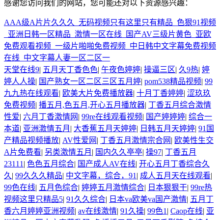
感谢您访问我们的网站，您可能还对以下资源感兴趣：
AAA级A片片久久久_无码视频只有这里只有精品_色狠91视频
_亚洲日韩一区精品_激情一区在线_国产AV三级片黄色_亚欧
免费观看视频_一级片啪啪免费视频_中日韩中文字幕免费视频
在线_中文字幕人妻一区二区一
天堂在线9
|
五月天丁香色色
|
午夜色婷婷
|
操逼三区
|
久9热
|
婷
婷人人操
|
国产熟女一区二区三区五月婷
|
pom538精品视频
|
99
九九热在线观看
|
欧美大片免费播放器
|
十月丁香婷婷
|
涩玖玖
免费视频
|
播五月,色五月,开心五月播放器
|
丁香五月综合激情
性爱
|
六月丁香激情网
|
99re在线观看视频
|
国产婷婷婷
|
综合一
本道
|
亚洲激情五月
|
大香蕉五月天婷婷
|
日韩五月天婷婷
|
91国
产精品视频播放
|
AV性爱网
|
丁香五月激情宗合网
|
欧美性生交
A片免费看
|
另类激情五月
|
国内久久亭亭
|
操97
|
丁香五月
23111
|
色色五月综合
|
国产成人AV在线
|
开心五月丁香综合久
久
|
99久久久精品
|
中文字幕，综合，91
|
成人五月天在线观看
|
99色在线
|
五月色综合
|
婷婷五月激情综合
|
日本狠狠干
|
99re热
视频这里只精品5
|
91久久综合
|
日本va欧美va国产激情
|
五月丁
香六月婷婷亚洲视频
|
av在线激情
|
91久操
|
99色1
|
Caop在线
|
亚