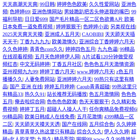
天天高潮天天爽
|
99日韩
|
婷婷色色欧美
|
久久性爱网站
|
亚洲色
频
|
色婷婷69
|
亚洲色情网站
|
男妓跪趴把舌头伸进我的嘴巴
|
99
福利导航
|
日日爱699
|
国产毛片精品一区二区色欲黄A片 欧美
日本免费一道免费视频
|
婷婷狠狠干
|
色婷婷小说
|
另类视在线
|
2025天天爽天天摸
|
亚洲成人五月天
|
CAOBIBI
|
天天舔天天插
天天干
|
丁香九九九九
|
欧美激情久
|
亚洲综合丁香婷婷六月天
|
久久色婷婷
|
青青色com久久
|
婷婷四色五月
|
九九色逼
|
99精品
在线观看视频
|
五月天色婷婷伊人网
|
A片试看120分钟做受视
频红杏
|
中文无码婷婷
|
丁香五月社区
|
色色色五月天激情资源
|
亚州视频九九99
|
婷婷丁香六月天
|
www.婷婷六月天
|
z色五月
播播久久
|
人妻免费网站
|
亚洲婷婷六月天
|
99热只有这里有精
品
|
国产 亚洲 在线
|
婷婷五月婷婷
|
Caoub青青超碰
|
99热这里只
有精品33
|
热久久91
|
站长推荐无码播放
|
色五月激情网
|
色色色
五月
|
俺去啦综合网
|
色色色色欧美
|
色天天狠狠干
|
久久精彩免
费视频
|
婷婷丁五月
|
超碰人人操人人干
|
任你爽精品免费视频6
|
99精品网
|
欧美日韩成人在线免费
|
五月花激情
|
4399精品一区
二区
|
天天舔天天摸天天透
|
国产在线网
|
五月综合色
|
久久婷婷
精品
|
青草青草久热这里只有精品
|
综合久久久
|
伊人久久婷
|
超
碰a女人的天堂
|
九热久
|
精品影院
|
啪啪99
|
www.久久99热地址