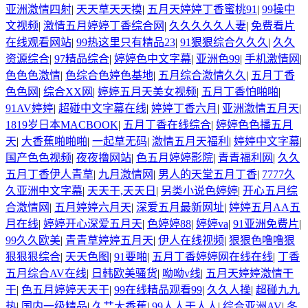
亚洲激情四射
|
天天草天天摸
|
五月天婷婷丁香蜜桃91
|
99操中
文视频
|
激情五月婷婷丁香综合网
|
久久久久久人妻
|
免费看片
在线观看网站
|
99热这里只有精品23
|
91狠狠综合久久久
|
久久
资源综合
|
97精品综合
|
婷婷色中文字幕
|
亚洲色99
|
手机激情网
|
色色色激情
|
色综合色婷色基地
|
五月综合激情久久
|
五月丁香
色色网
|
综合XX网
|
婷婷五月天美女视频
|
五月丁香怕啪啪
|
91AV婷婷
|
超碰中文字幕在线
|
婷婷丁香六月
|
亚洲激情五月天
|
1819岁日本MACBOOK
|
五月丁香在线综合
|
婷婷色色播五月
天
|
大香蕉啪啪啪
|
一起草无码
|
激情五月天福利
|
婷婷中文字幕
|
国产色色视频
|
夜夜撸网站
|
色五月婷婷影院
|
青青福利网
|
久久
五月丁香伊人青草
|
九月激情网
|
男人的天堂五月丁香
|
7777久
久亚洲中文字幕
|
天天干,天天日
|
另类小说色婷婷
|
开心五月综
合激情网
|
五月婷婷六月天
|
深爱五月最新网址
|
婷婷五月AA五
月在线
|
婷婷开心深爱五月天
|
色婷婷88
|
婷婷va
|
91亚洲免费片
|
99久久欧美
|
青青草婷婷五月天
|
伊人在线视频
|
狠狠色噜噜狠
狠狠狠综合
|
天天色图
|
91要啪
|
五月丁香婷婷网在线在线
|
丁香
五月综合AV在线
|
日韩欧美骚货
|
呦呦v线
|
五月天婷婷激情干
干
|
色五月婷婷天天干
|
99在线精品观看99
|
久久人操
|
超碰九九
热
|
国内一级精品
|
久艹大香蕉
|
99人人干人人
|
综合亚洲AV
|
冬