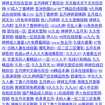
婷婷五月综合亚洲
|
五月婷婷丁香综合
|
天天做天天干天天综合
网
|
97成人丁香婷婷
|
亚洲色图81p
|
99艹精品在线观看
|
9久热精
品在线视频
|
操人91
|
五月丁香婷草
|
五月婷婷激情网
|
五月成人
网天天
|
5月色亭亭视频
|
色八月婷婷
|
久久久激情视频
|
婷婷久
久内射
|
五月天丁香婷婷社区
|
1024久婷
|
伦乱人妻
|
91色色色视
频
|
欧在线一区
|
亚洲天堂制
|
91久女
|
婷婷伊人五月天
|
久久性
爱视频
|
操碰色一区就去操
|
伊人91
|
99热在线观看
|
av九九
|
色
婷婷成人做爰A片免费看网站
|
www.色五月
|
久操大香蕉
|
97色
片
|
日韩人妻在线观看
|
爆乳熟妇一区二区三区爆乳
|
五月天婷
婷影院
|
色欲av伊人久久大香线蕉影院
|
久久久97
|
大香蕉五月
天
|
天堂无码人妻精品AV一区
|
97人人干
|
在线只有精品
|
九九
精品热
|
久热一区
|
久久五月天 91
|
婷婷天堂综合网
|
婷婷在线日
韩综合
|
五月婷中文娱乐综合
|
99精品丰满
|
日本在线观看91
|
99
久高清视频
|
9久久婷婷国产综合精品性色
|
欧美性久
|
中文久久
久人妻
|
丁香六月视频
|
五月婷AV
|
婷婷五月情
|
激情五月激情
综合网
|
爽爽影院免费观看
|
9久久久久
|
九九AV
|
成人中文网
|
色和综合网
|
国产精品成人网址
|
9 1在线视频
|
伊人色综合影院
视频
|
色五月天激情
|
色青青五月
|
无码人妻一区二区三区免费
九色
|
婷婷五月天狠狠
|
五月丁香六月婷婷色日
|
99爽视频
|
五月