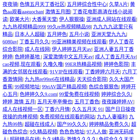
夜夜骑
|
色情五月天丁香社区
|
五月婷综合性中心
|
久草A片
|
黄
色aa观看aaguochan
|
激情五月图
|
丁香花电影高清在线小说阅
读
|
欧美大片
|
大香蕉天堂
|
伊人狠狠操
|
亚洲成人网站在线观看
|
九九热视频精品999
|
99久re热视频精品98
|
九九九九这里只有
精品
|
日本人人超碰
|
五月婷色
|
五月小说
|
亚洲天堂九九九
|
6080av
|
丁香五月久久
|
99亚洲精美视频在线观看
|
伊人丁香花
综合影院
|
成人在线网
|
伊人婷婷五月天av
|
亚洲人妻五月丁香
婷婷
|
色婷婷基地
|
深爱激情中文五月天av
|
成人丁香五月天Av
|
cao视频,现在观看
|
久噜久噜
|
99ER热精品视频
|
婷婷色影院
|
丰
满的女邻居在线观看
|
91VIP在线观看
|
丁香婷婷六月天
|
六月丁
香激情网
|
九九热re99re6在线精品
|
天天综合影院
|
久久大国产
香蕉
|
99视频地址
|
99riAV国产精品视频
|
色综合狠狠色
|
婷婷开
心五月
|
色婷婷久久9.com
|
99爱免费在线视频
|
婷婷综合久久
|
婷婷 激情 五月
|
五月天亭亭俺也
|
五月丁香色
|
夜夜躁婷婷AV
|
成人在线视频一区
|
丁香六月情
|
久久五月天 91
|
国产日日操夜
夜操的肉棒视频
|
免费视频在线观看的网站
|
九九人妻福利
|
九
九热99热
|
超碰在线成人
|
国产99久久久
|
婷婷精品免费久久
|
超
碰色色综合
|
9久精品视频
|
色色色地址
|
97人人做
|
亚洲无码成
人
|
超碰精品在线
|
九久9精品
|
激情久久久久
|
色综合久久天天